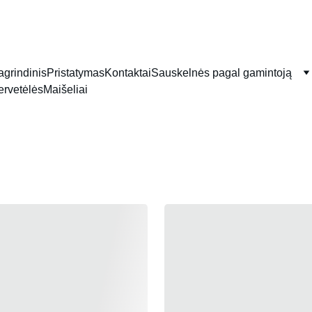
TEL: 
+370-610-12857
          EMAIL: 
g@briele.lt
agrindinis
Pristatymas
Kontaktai
Sauskelnės pagal gamintoją
ervetėlės
Maišeliai