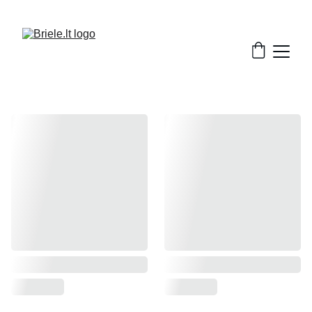
TEL: 
+370-610-12857
          EMAIL: 
g@briele.lt