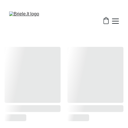
TEL: 
+370-610-12857
          EMAIL: 
g@briele.lt