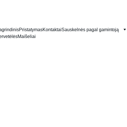
TEL: 
+370-610-12857
          EMAIL: 
g@briele.lt
agrindinis
Pristatymas
Kontaktai
Sauskelnės pagal gamintoją
ervetėlės
Maišeliai