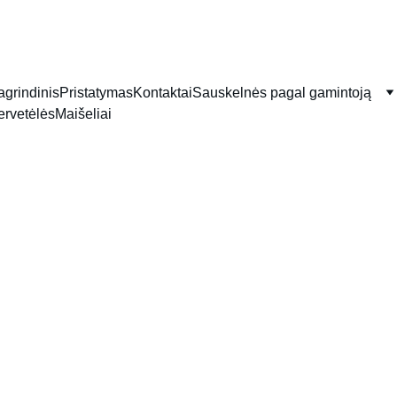
TEL: 
+370-610-12857
          EMAIL: 
g@briele.lt
agrindinis
Pristatymas
Kontaktai
Sauskelnės pagal gamintoją
ervetėlės
Maišeliai