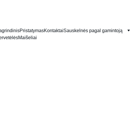
TEL: 
+370-610-12857
          EMAIL: 
g@briele.lt
agrindinis
Pristatymas
Kontaktai
Sauskelnės pagal gamintoją
ervetėlės
Maišeliai